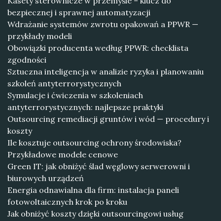
Kasety sterownicze w przemyśle – klucz do
bezpiecznej i sprawnej automatyzacji
Wdrażanie systemów zwrotu opakowań a PPWR —
przykłady modeli
Obowiązki producenta według PPWR: checklista
zgodności
Sztuczna inteligencja w analizie ryzyka i planowaniu
szkoleń antyterrorystycznych
Symulacje i ćwiczenia w szkoleniach
antyterrorystycznych: najlepsze praktyki
Outsourcing remediacji gruntów i wód — procedury i
koszty
Ile kosztuje outsourcing ochrony środowiska?
Przykładowe modele cenowe
Green IT: jak obniżyć ślad węglowy serwerowni i
biurowych urządzeń
Energia odnawialna dla firm: instalacja paneli
fotowoltaicznych krok po kroku
Jak obniżyć koszty dzięki outsourcingowi usług