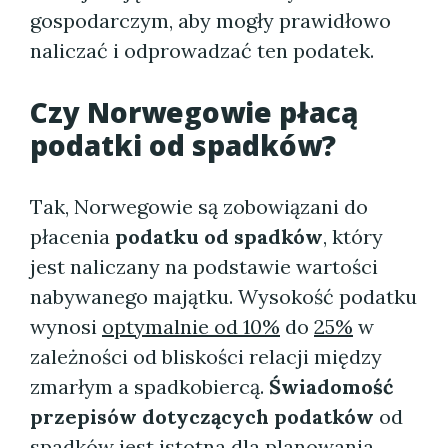
gospodarczym, aby mogły prawidłowo
naliczać i odprowadzać ten podatek.
Czy Norwegowie płacą
podatki od spadków?
Tak, Norwegowie są zobowiązani do
płacenia
podatku od spadków
, który
jest naliczany na podstawie wartości
nabywanego majątku. Wysokość podatku
wynosi
optymalnie od 10%
do
25%
w
zależności od bliskości relacji między
zmarłym a spadkobiercą.
Świadomość
przepisów dotyczących podatków
od
spadków jest istotna dla planowania