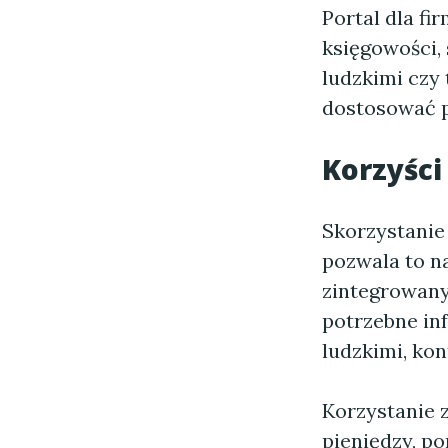
Portal dla fi
księgowości, 
ludzkimi czy
dostosować p
Korzyści
Skorzystanie 
pozwala to n
zintegrowany
potrzebne in
ludzkimi, ko
Korzystanie z
pieniędzy, po