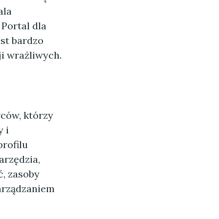
ala
Portal dla
st bardzo
i wrażliwych.
rców, którzy
 i
profilu
arzędzia,
ć, zasoby
zarządzaniem