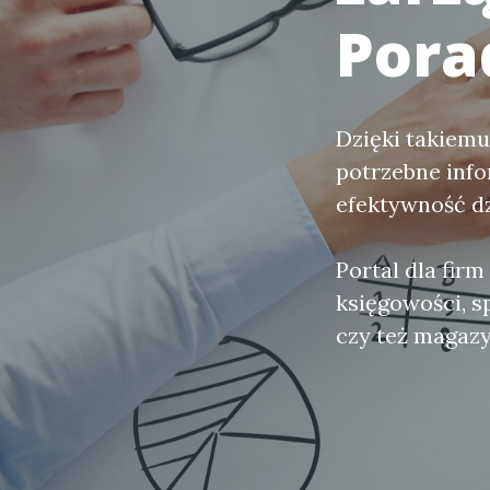
Pora
Dzięki takiemu
potrzebne inf
efektywność dz
Portal dla fir
księgowości, s
czy też magaz