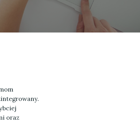
irmom
zintegrowany.
ybciej
mi oraz