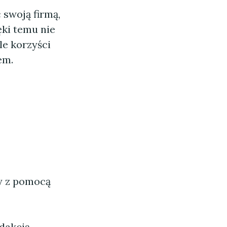
 swoją firmą,
ęki temu nie
le korzyści
em.
ny z pomocą
dakcją.