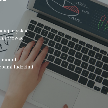
bciej uzyskać
onitorować
k moduł
sobami ludzkimi