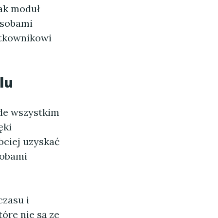
jak moduł
zasobami
ytkownikowi
lu
ede wszystkim
ęki
bciej uzyskać
sobami
czasu i
óre nie są ze