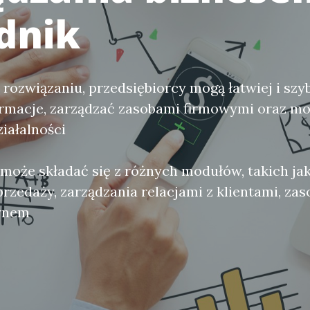
dnik
 rozwiązaniu, przedsiębiorcy mogą łatwiej i szy
ormacje, zarządzać zasobami firmowymi oraz m
iałalności
m może składać się z różnych modułów, takich ja
przedaży, zarządzania relacjami z klientami, za
ynem