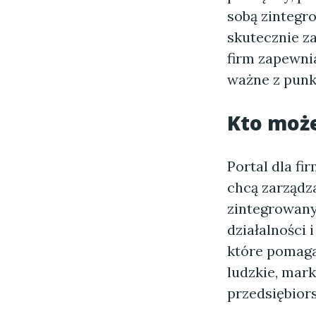
sobą zintegr
skutecznie z
firm zapewni
ważne z punk
Kto może
Portal dla f
chcą zarządz
zintegrowany.
działalności 
które pomaga
ludzkie, mark
przedsiębior