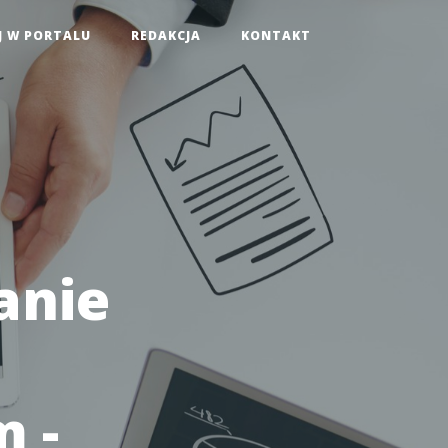
J W PORTALU
REDAKCJA
KONTAKT
anie
m -