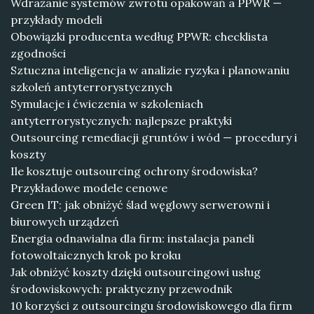
Wdrażanie systemów zwrotu opakowań a PPWR —
przykłady modeli
Obowiązki producenta według PPWR: checklista
zgodności
Sztuczna inteligencja w analizie ryzyka i planowaniu
szkoleń antyterrorystycznych
Symulacje i ćwiczenia w szkoleniach
antyterrorystycznych: najlepsze praktyki
Outsourcing remediacji gruntów i wód — procedury i
koszty
Ile kosztuje outsourcing ochrony środowiska?
Przykładowe modele cenowe
Green IT: jak obniżyć ślad węglowy serwerowni i
biurowych urządzeń
Energia odnawialna dla firm: instalacja paneli
fotowoltaicznych krok po kroku
Jak obniżyć koszty dzięki outsourcingowi usług
środowiskowych: praktyczny przewodnik
10 korzyści z outsourcingu środowiskowego dla firm