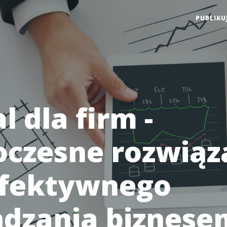
PUBLIKU
l dla firm -
czesne rozwiąz
efektywnego
ądzania biznese