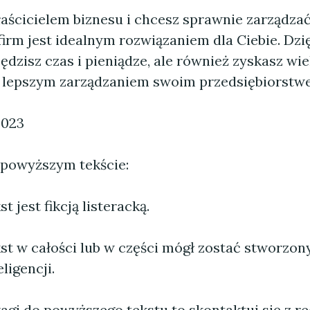
właścicielem biznesu i chcesz sprawnie zarządzać
 firm jest idealnym rozwiązaniem dla Ciebie. Dzi
ędzisz czas i pieniądze, ale również zyskasz wie
 lepszym zarządzaniem swoim przedsiębiorstw
2023
 powyższym tekście:
 jest fikcją listeracką.
st w całości lub w części mógł zostać stworzo
ligencji.
agi do powyższego tekstu to skontaktuj się z re