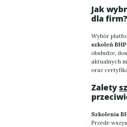
Jak wybr
dla firm
Wybór platfo
szkoleń BHP 
obsłudze, do
aktualnych m
oraz certyfik
Zalety
s
przeciwi
Szkolenia BH
Przede wszys