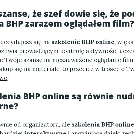
 szanse, że szef dowie się, że p
a BHP zarazem oglądałem film?
 decydujesz się na
szkolenie BHP online
, więk
żliwia prowadzącym kontrolę aktywności ucze
że Twoje szanse na niezauważone oglądanie film
 skup się na materiale, to przecież w trosce o T
two
!
lenia BHP online są równie nud
rne?
wnie od organizatora, ale
szkolenia BHP onlin
 bardziej
interaktywne
i angażujące dzięki te