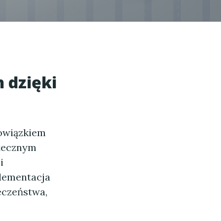
 dzięki
owiązkiem
tecznym
i
plementacja
ieczeństwa,