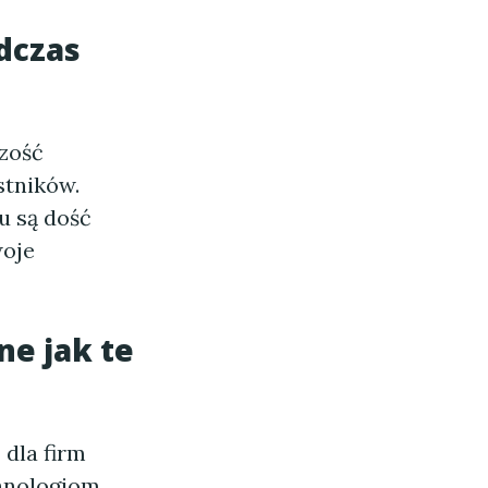
odczas
szość
stników.
u są dość
woje
ne jak te
e
dla firm
chnologiom