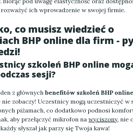
 Biorąc pod uwagę elastyczność oraz dostępno
o rozważyć ich wprowadzenie w swojej firmie.
o, co musisz wiedzieć o
iach BHP online dla firm - py
dzi!
stnicy szkoleń BHP online mog
odczas sesji?
jeden z głównych
benefitów
szkoleń BHP onlin
ię nie zobaczy! Uczestnicy mogą uczestniczyć w 
onych piżamach, co dodatkowo podnosi komfort
nak, aby przełączyć mikrofon na
wyciszony
, nie
 każdy słyszał jak parzy się Twoja kawa!