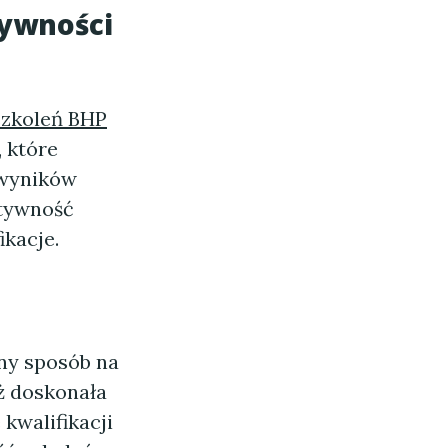
tywności
szkoleń BHP
, które
 wyników
ktywność
kacje.
ny sposób na
ż doskonała
kwalifikacji