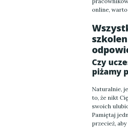
pracowników.
online, wart
Wszystk
szkolen
odpowie
Czy ucze
piżamy p
Naturalnie, 
to, że nikt C
swoich ulubi
Pamiętaj jed
przecież, aby