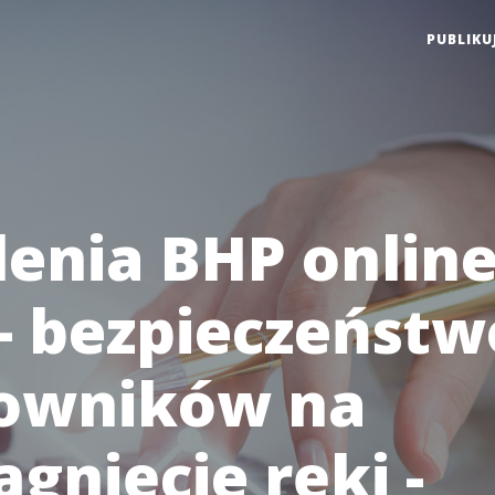
PUBLIKU
lenia BHP online
 - bezpieczeństw
owników na
gnięcie ręki -