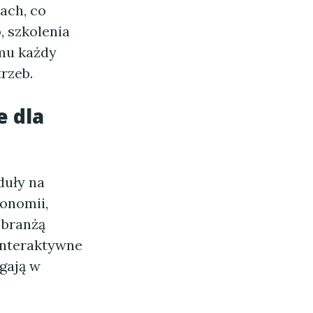
ach, co
, szkolenia
emu każdy
rzeb.
e dla
uły na
gonomii,
 branżą
interaktywne
agają w