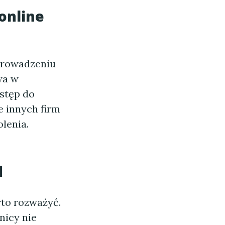
online
prowadzeniu
wa w
stęp do
 innych firm
lenia.
d
rto rozważyć.
nicy nie