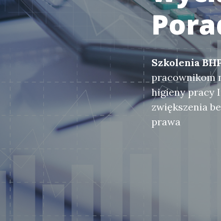
Pora
Szkolenia BHP
pracownikom ni
higieny pracy 
zwiększenia be
prawa