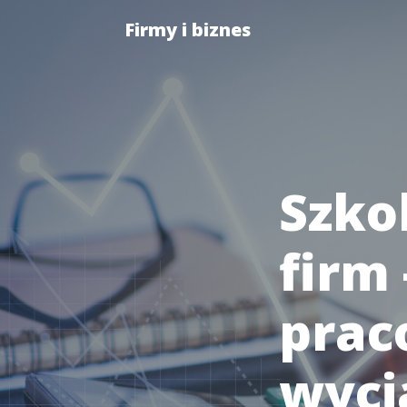
Firmy i biznes
Szko
firm
prac
wycią