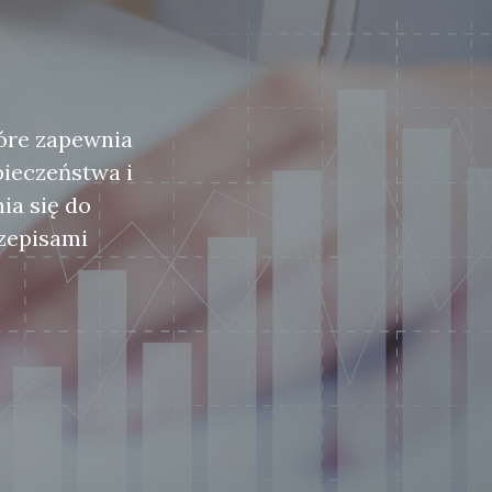
óre zapewnia
pieczeństwa i
ia się do
rzepisami