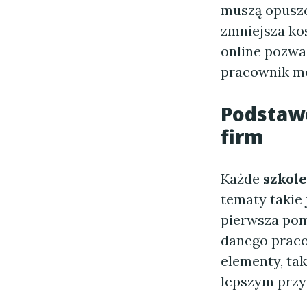
muszą opuszc
zmniejsza ko
online pozwa
pracownik mo
Podsta
firm
Każde
szkole
tematy takie
pierwsza pom
danego praco
elementy, tak
lepszym przy