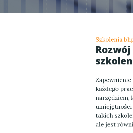
Szkolenia bhp
Rozwój 
szkolen
Zapewnienie
każdego pra
narzędziem, 
umiejętności
takich szkole
ale jest rów