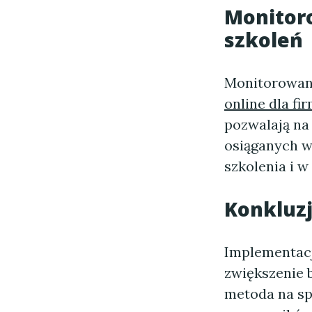
Monitor
szkoleń
Monitorowani
online dla fi
pozwalają na
osiąganych w
szkolenia i 
Konkluz
Implementac
zwiększenie 
metoda na sp