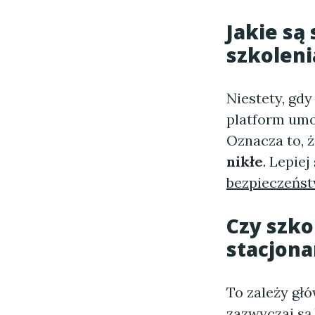
Jakie są
szkoleni
Niestety, gdy
platform umo
Oznacza to, 
nikłe
. Lepiej
bezpieczeńs
Czy szko
stacjona
To zależy głó
zazwyczaj są