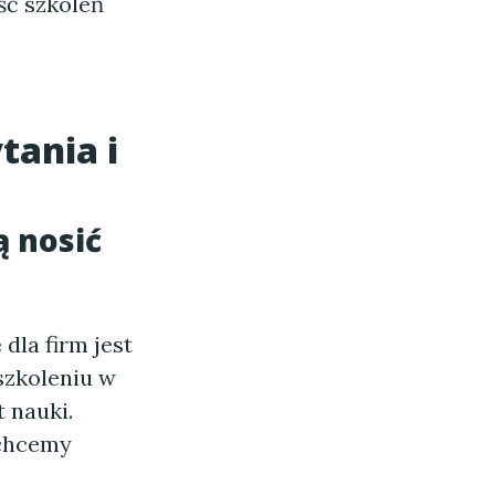
ść szkoleń
tania i
ą nosić
e
dla firm jest
szkoleniu w
 nauki.
 chcemy