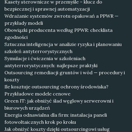
Kasety sterownicze w przemyśle – klucz do
bezpiecznej i sprawnej automatyzacji
Wdrażanie systemów zwrotu opakowań a PPWR —
przykłady modeli
Obowiązki producenta według PPWR: checklista
zgodności
Sztuczna inteligencja w analizie ryzyka i planowaniu
szkoleń antyterrorystycznych
Symulacje i ćwiczenia w szkoleniach
antyterrorystycznych: najlepsze praktyki
Outsourcing remediacji gruntów i wód — procedury i
koszty
Ile kosztuje outsourcing ochrony środowiska?
Przykładowe modele cenowe
Green IT: jak obniżyć ślad węglowy serwerowni i
biurowych urządzeń
Energia odnawialna dla firm: instalacja paneli
fotowoltaicznych krok po kroku
Jak obniżyć koszty dzięki outsourcingowi usług