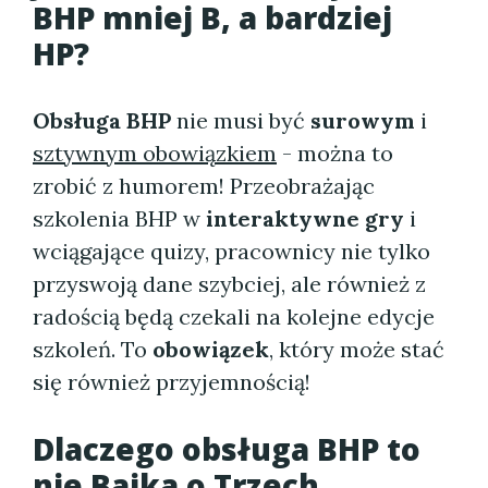
BHP mniej B, a bardziej
HP?
Obsługa BHP
nie musi być
surowym
i
sztywnym obowiązkiem
- można to
zrobić z humorem! Przeobrażając
szkolenia BHP w
interaktywne gry
i
wciągające quizy, pracownicy nie tylko
przyswoją dane szybciej, ale również z
radością będą czekali na kolejne edycje
szkoleń. To
obowiązek
, który może stać
się również przyjemnością!
Dlaczego obsługa BHP to
nie Bajka o Trzech